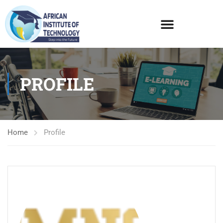
PROFILE
Home
Profile