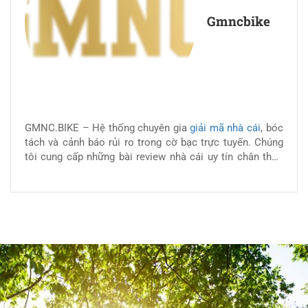
Gmncbike
GMNC.BIKE – Hệ thống chuyên gia
giải mã nhà cái
, bóc
tách và cảnh báo rủi ro trong cờ bạc trực tuyến. Chúng
tôi cung cấp những bài review nhà cái uy tín chân thực
nhất, giúp cộng đồng nhận diện website lừa đảo và tìm
kiếm điểm đến cá cược an toàn, minh bạch.
Thông tin liên hệ:
Thương Hiệu: GMNC BIKE
Website:
https://gmnc.bike/
Email: support@gmnc.bike
Hotline: (+84) 837 503 442
Địa chỉ: Số 13, Đường số 9, Khu phố 5, Phường Bình
Hưng Hòa, TP. Hồ Chí Minh
Zipcode: 700000